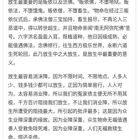
放生最重要的是皈依以及念佛。“皈依佛，不堕地狱。皈
依法，不堕饿鬼。皈依僧，不堕畜生。”物命在经过三皈
依仪式后，承佛法僧三宝加持，畜生报尽，不再沦入三
恶道中，得以转世超生，并且物命亲闻“南无阿弥陀佛”圣
号。六字洪名盈盈入耳，既植道种，他日因缘成熟，必
能值遇佛法，念佛修行，往生西方极乐世界，永断六道
生死轮回，此乃放生中之大放生，是放生中最重要的意
义。
放生最容易消沬障，因为不限时间、不限地点、人多人
少、钱多钱少都可以放生，正因为简单易行，人人可
为，太容易消业障，所以我们的冤家债主便无所不用其
极，千方百计阻挠我们放生，不让我们消业障，所以放
生所遭受的阻挠最大，所引起的批评最多；这是因为众
生业障深重的缘故。因为业障深重，众生物命无福值遇
善人受救免除死难，因为业障深重，人们无福救赎生
命，偿还杀债。