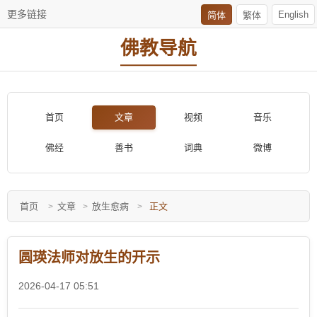
更多链接
English
简体
繁体
佛教导航
首页
文章
视频
音乐
佛经
善书
词典
微博
首页
文章
放生愈病
正文
圆瑛法师对放生的开示
2026-04-17 05:51